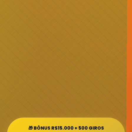
🎁 BÔNUS R$15.000 + 500 GIROS