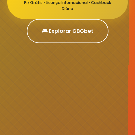
Pix Grátis • Licença Internacional • Cashback
Diário
🎮 Explorar GBGbet