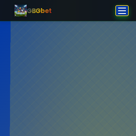
GBGbet