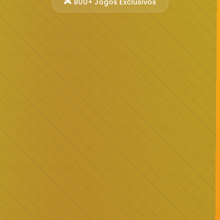
🎮 800+ Jogos Exclusivos