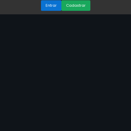
Entrar
Cadastrar
GBGbet | Explorando a
Fascinante Roleta:
Estratégias, História e
GBGbet
Um mergulho profundo no mundo da roleta