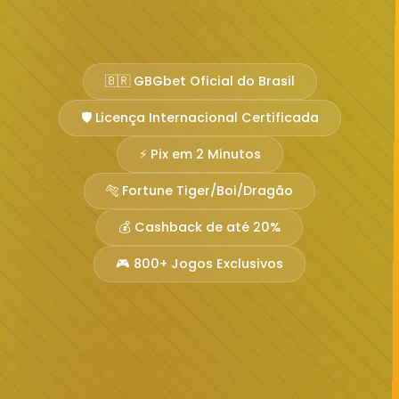
🇧🇷 GBGbet Oficial do Brasil
🛡️ Licença Internacional Certificada
⚡ Pix em 2 Minutos
🐅 Fortune Tiger/Boi/Dragão
💰 Cashback de até 20%
🎮 800+ Jogos Exclusivos