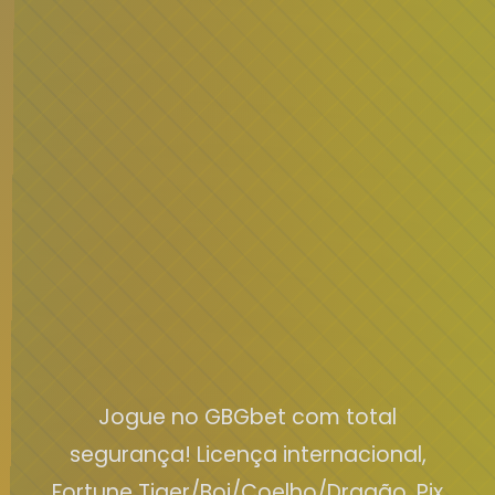
Jogue no GBGbet com total
segurança! Licença internacional,
Fortune Tiger/Boi/Coelho/Dragão, Pix