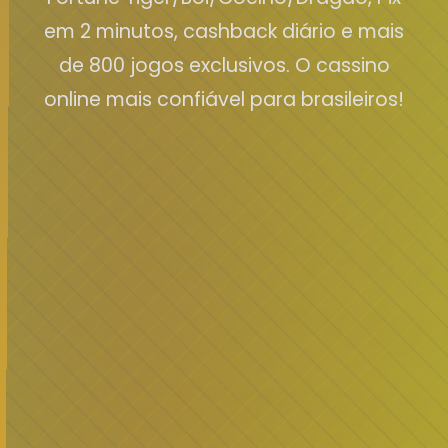
em 2 minutos, cashback diário e mais
de 800 jogos exclusivos. O cassino
online mais confiável para brasileiros!