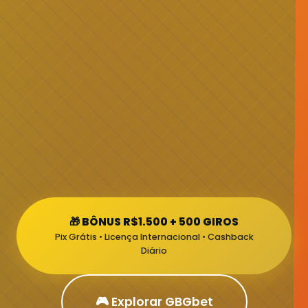
🎁 BÔNUS R$1.500 + 500 GIROS
Pix Grátis • Licença Internacional • Cashback
Diário
🎮 Explorar GBGbet