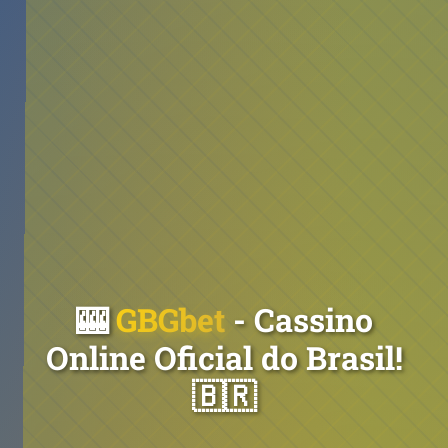
🎰
GBGbet
- Cassino
Online Oficial do Brasil!
🇧🇷