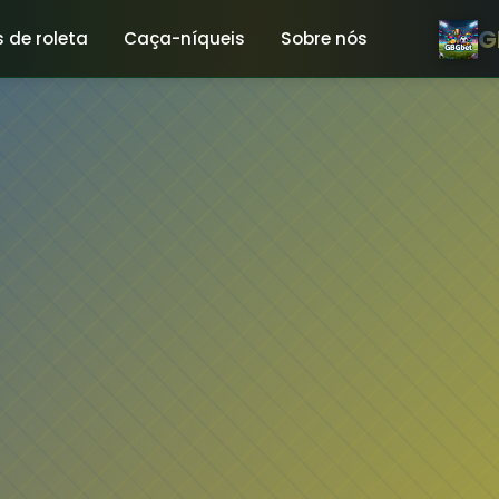
G
 de roleta
Caça-níqueis
Sobre nós