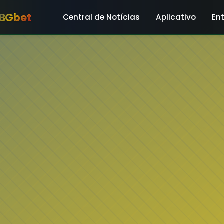
BGbet
Central de Notícias
Aplicativo
En