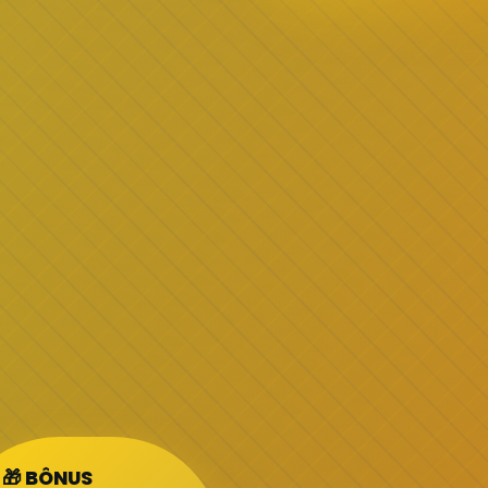
🎁 BÔNUS