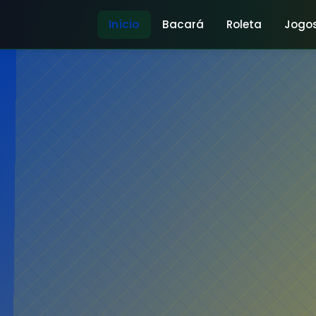
Início
Bacará
Roleta
Jogos