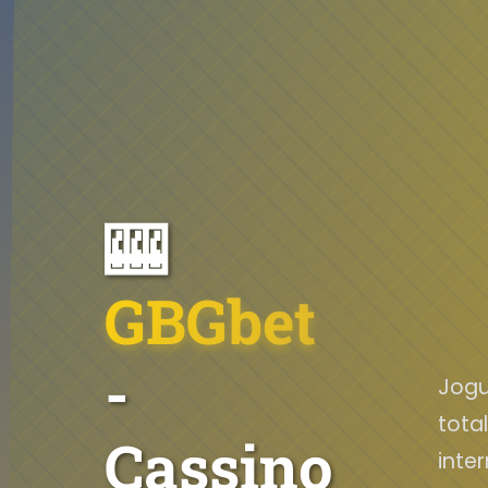
🎰
GBGbet
-
Jog
tota
Cassino
inte