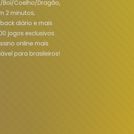
r/Boi/Coelho/Dragão,
em 2 minutos,
back diário e mais
00 jogos exclusivos.
ssino online mais
ável para brasileiros!