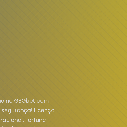
ue no GBGbet com
l segurança! Licença
rnacional, Fortune