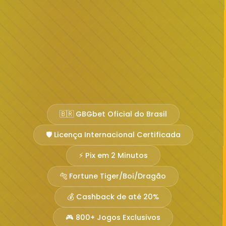
🇧🇷 GBGbet Oficial do Brasil
🛡️ Licença Internacional Certificada
⚡ Pix em 2 Minutos
🐅 Fortune Tiger/Boi/Dragão
💰 Cashback de até 20%
🎮 800+ Jogos Exclusivos