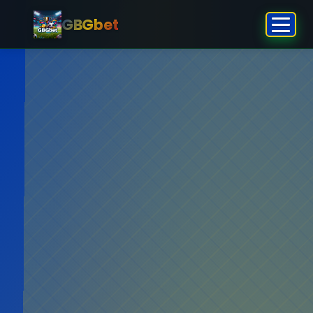
GBGbet