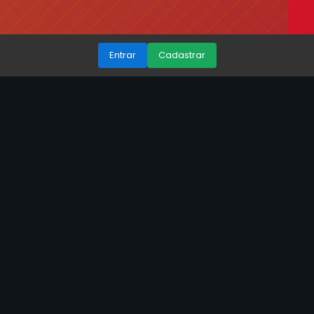
Entrar
Cadastrar
GBGbet | Explorando o
Mundo de FortuneCoins2:
Um Mergulho no Universo
de GBGbet