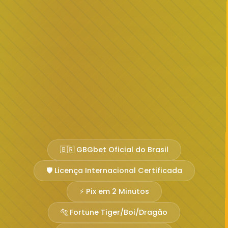
🇧🇷 GBGbet Oficial do Brasil
🛡️ Licença Internacional Certificada
⚡ Pix em 2 Minutos
🐅 Fortune Tiger/Boi/Dragão