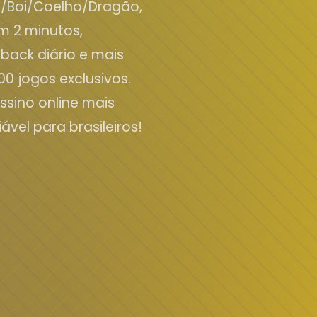
r/Boi/Coelho/Dragão,
em 2 minutos,
back diário e mais
00 jogos exclusivos.
ssino online mais
ável para brasileiros!