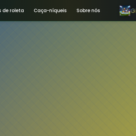
G
 de roleta
Caça-níqueis
Sobre nós