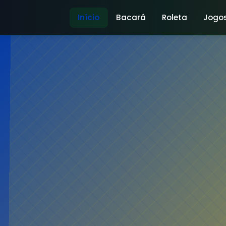
Início
Bacará
Roleta
Jogos