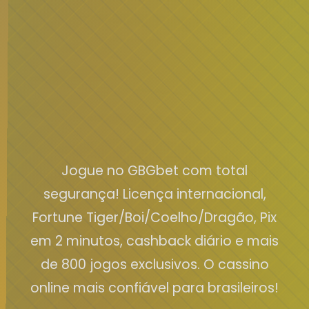
Jogue no GBGbet com total
segurança! Licença internacional,
Fortune Tiger/Boi/Coelho/Dragão, Pix
em 2 minutos, cashback diário e mais
de 800 jogos exclusivos. O cassino
online mais confiável para brasileiros!