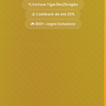
🐅 Fortune Tiger/Boi/Dragão
💰 Cashback de até 20%
🎮 800+ Jogos Exclusivos