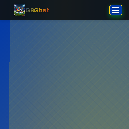
GBGbet