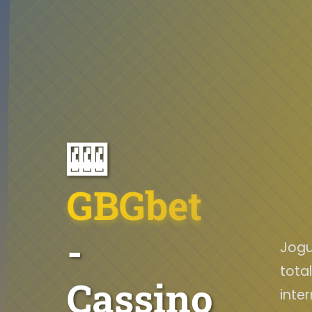
🎰
GBGbet
-
Jog
tota
Cassino
inte