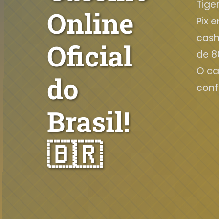
Tige
Online
Pix 
cash
Oficial
de 8
O ca
do
confi
Brasil!
🇧🇷