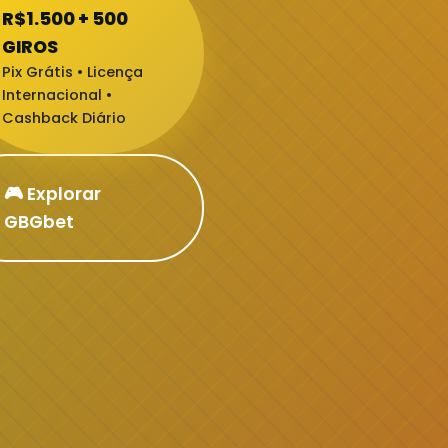
R$1.500 + 500
GIROS
Pix Grátis • Licença
Internacional •
Cashback Diário
🎮 Explorar
GBGbet