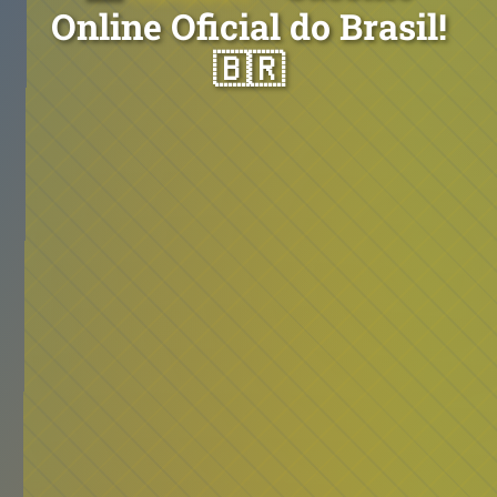
Online Oficial do Brasil!
🇧🇷