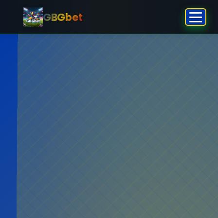
GBGbet