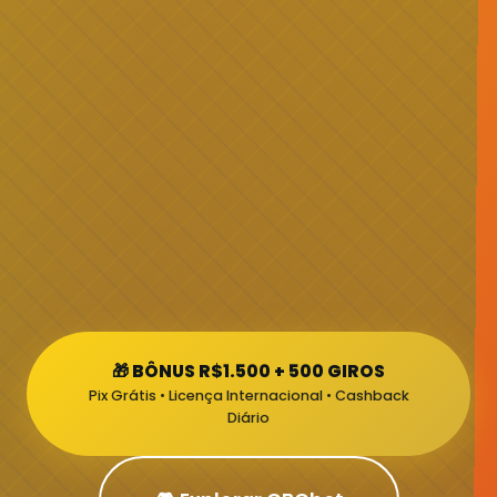
🎁 BÔNUS R$1.500 + 500 GIROS
Pix Grátis • Licença Internacional • Cashback
Diário