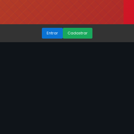
Entrar
Cadastrar
GBGbet | Explorando o
Fascinante Mundo do
WildBandito na Plataforma