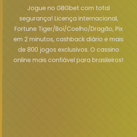
Jogue no GBGbet com total
segurança! Licença internacional,
Fortune Tiger/Boi/Coelho/Dragão, Pix
em 2 minutos, cashback diário e mais
de 800 jogos exclusivos. O cassino
online mais confiável para brasileiros!