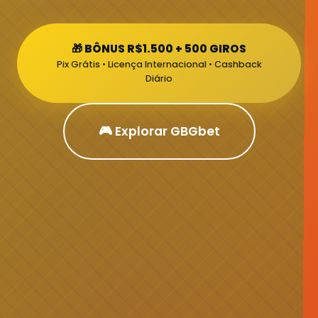
🎁 BÔNUS R$1.500 + 500 GIROS
Pix Grátis • Licença Internacional • Cashback
Diário
🎮 Explorar GBGbet